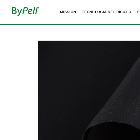
MISSION
TECNOLOGIA DEL RICICLO
CAL
S
AUT
AR
CAL
AU
AR