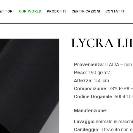
ZATURA / PELLETTERIA
ETTORI
OUR WORLD
PRODOTTI
LCA
CERTIFICAZIONI
CONTATTI
OMOTIVE /
REDAMENTO
ZATURA / PELLETTERIA
LCA
LYCRA LI
TOMOTIVE /
REDAMENTO
Provenienza:
ITALIA – non 
Peso:
190 gr/m2
Altezza:
150 cm
Composizione:
78% R-PA 
Codice Doganale:
6004.10.
Manutenzione:
Lavaggio
normale in macchi
Candeggio
: il tessuto non 