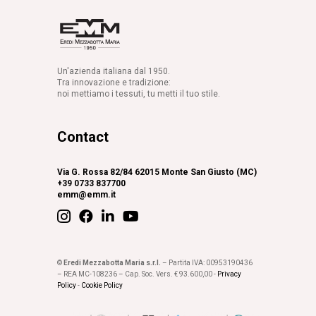
Un'azienda italiana dal 1950.
Tra innovazione e tradizione:
noi mettiamo i tessuti, tu metti il tuo stile.
Contact
Via G. Rossa 82/84 62015 Monte San Giusto (MC)
+39 0733 837700
emm@emm.it
©
Eredi Mezzabotta Maria s.r.l.
– Partita IVA: 00953190436
– REA MC-108236 – Cap. Soc. Vers. € 93.600,00 -
Privacy
Policy
-
Cookie Policy